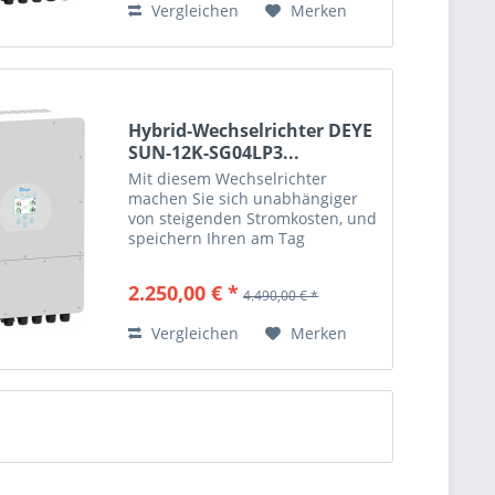
Vergleichen
Merken
Hybrid-Wechselrichter DEYE
SUN-12K-SG04LP3...
Mit diesem Wechselrichter
machen Sie sich unabhängiger
von steigenden Stromkosten, und
speichern Ihren am Tag
erzeugten Solarstrom zur
Nutzung in den Nachtstunden.
2.250,00 € *
4.490,00 € *
Auch bei einem Netzstromausfall
versorgt Sie das System...
Vergleichen
Merken