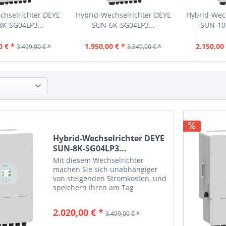
chselrichter DEYE
Hybrid-Wechselrichter DEYE
Hybrid-Wec
K-SG04LP3...
SUN-6K-SG04LP3...
SUN-10
0 € *
1.950,00 € *
2.150,00 
3.499,00 € *
3.349,00 € *
Hybrid-Wechselrichter DEYE
SUN-8K-SG04LP3...
Mit diesem Wechselrichter
machen Sie sich unabhängiger
von steigenden Stromkosten, und
speichern Ihren am Tag
erzeugten Solarstrom zur
Nutzung in den Nachtstunden.
2.020,00 € *
3.499,00 € *
Auch bei einem Netzstromausfall
versorgt Sie das System...