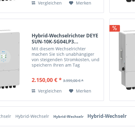
Vergleichen
Merken
Hybrid-Wechselrichter DEYE
SUN-10K-SG04LP3...
Mit diesem Wechselrichter
machen Sie sich unabhängiger
von steigenden Stromkosten, und
speichern Ihren am Tag
erzeugten Solarstrom zur
Nutzung in den Nachtstunden.
2.150,00 € *
3.999,00 € *
Auch bei einem Netzstromausfall
versorgt Sie das System...
Vergleichen
Merken
Hybrid-Wechselr
chselr
Hybrid-Wechselr
Hybrid-Wechselr