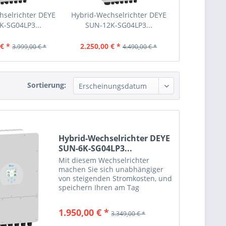
hselrichter DEYE
Hybrid-Wechselrichter DEYE
K-SG04LP3...
SUN-12K-SG04LP3...
€ *
2.250,00 € *
3.999,00 € *
4.490,00 € *
Sortierung:
Hybrid-Wechselrichter DEYE
SUN-6K-SG04LP3...
Mit diesem Wechselrichter
machen Sie sich unabhängiger
von steigenden Stromkosten, und
speichern Ihren am Tag
erzeugten Solarstrom zur
Nutzung in den Nachtstunden.
1.950,00 € *
3.349,00 € *
Auch bei einem Netzstromausfall
versorgt Sie das System...